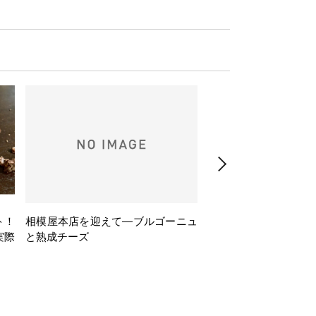
ト！
相模屋本店を迎えて―ブルゴーニュ
旅するフレンチBasq
実際
と熟成チーズ
理とバスクワインのペ
ナー会」