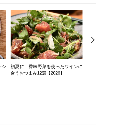
レシ
初夏に 香味野菜を使ったワインに
そら豆を使ったワイン
合うおつまみ12選【2026】
11選【2026】