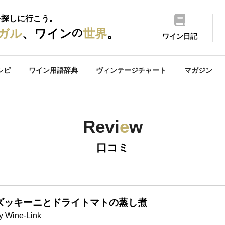
を探しに行こう。
の
ガル
、ワイン
世界
。
ワイン日記
シピ
ワイン用語辞典
ヴィンテージチャート
マガジン
Revi
e
w
口コミ
ズッキーニとドライトマトの蒸し煮
y Wine-Link