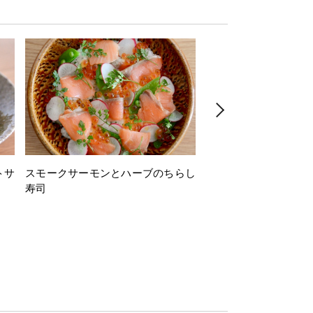
トサ
スモークサーモンとハーブのちらし
とうもろこしと枝豆の
寿司
ミン風味