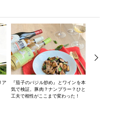
リア
『茄子のバジル炒め』とワインを本
ワインクイズ Vol.71
気で検証。豚肉？ナンプラー？ひと
工夫で相性がここまで変わった！