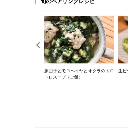
旬のペアリングレシピ
豚団子とモロヘイヤとオクラのトロ
生ピ
トロスープ（ご飯）