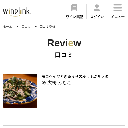
ワイン日記
ログイン
メニュー
ホーム
口コミ
口コミ登録
Revi
e
w
口コミ
モロヘイヤときゅうりの冷しゃぶサラダ
by 大橋 みちこ