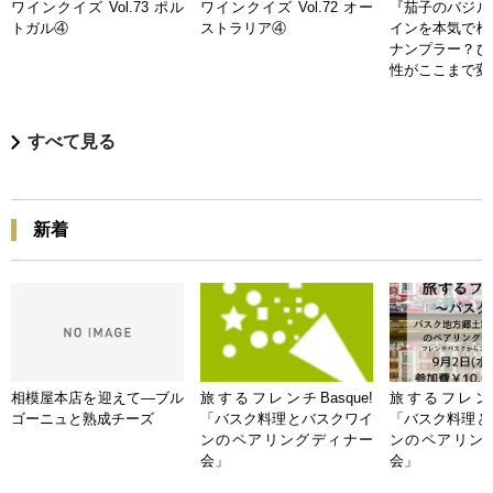
ワインクイズ Vol.73 ポル
ワインクイズ Vol.72 オー
『茄子のバジル
トガル④
ストラリア④
インを本気で検
ナンプラー？ひ
性がここまで変
すべて見る
新着
相模屋本店を迎えて―ブル
旅するフレンチBasque!
旅するフレンチB
ゴーニュと熟成チーズ
「バスク料理とバスクワイ
「バスク料理と
ンのペアリングディナー
ンのペアリン
会」
会」