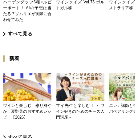
ハーゲンダッツ6種×ルビ
ワインクイズ Vol.73 ポル
ワインクイズ Vo
ーポート！ AIの予想は当
トガル④
ストラリア④
たる？ソムリエが実際に合
わせてみた
すべて見る
新着
ワインと楽しむ 彩り鮮や
マイ先生と楽しむ！ ～ワ
エレナ講師と愉
か！夏野菜のおすすめレシ
イン好きのためのチーズ入
バペアリングデ
ピ 【2026】
門講座～
すべて見る