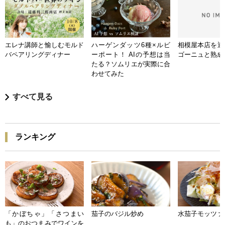
エレナ講師と愉しむモルド
ハーゲンダッツ6種×ルビ
相模屋本店を迎
バペアリングディナー
ーポート！ AIの予想は当
ゴーニュと熟成
たる？ソムリエが実際に合
わせてみた
すべて見る
ランキング
「かぼちゃ」「さつまい
茄子のバジル炒め
水茄子モッツァ
も」のおつまみでワインを