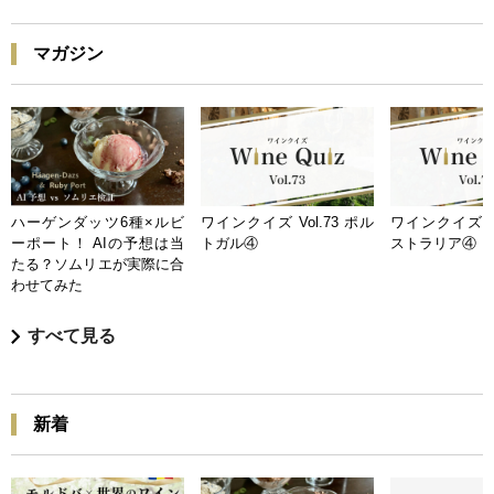
マガジン
ハーゲンダッツ6種×ルビ
ワインクイズ Vol.73 ポル
ワインクイズ Vo
ーポート！ AIの予想は当
トガル④
ストラリア④
たる？ソムリエが実際に合
わせてみた
すべて見る
新着