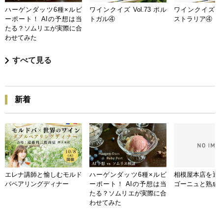
ハーゲンダッツ6種×ルビ
ワインクイズ Vol.73 ポル
ワインクイズ Vo
ーポート！ AIの予想は当
トガル④
ストラリア④
たる？ソムリエが実際に合
わせてみた
すべて見る
新着
エレナ講師と愉しむモルド
ハーゲンダッツ6種×ルビ
相模屋本店を迎
バペアリングディナー
ーポート！ AIの予想は当
ゴーニュと熟成
たる？ソムリエが実際に合
わせてみた