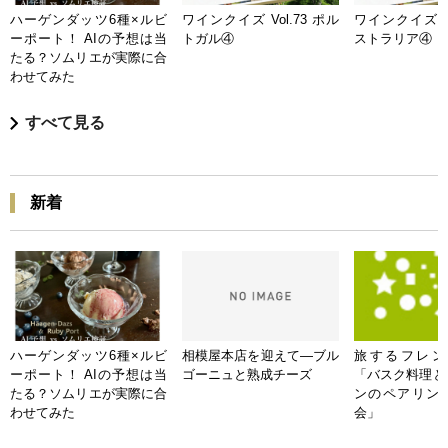
ハーゲンダッツ6種×ルビ
ワインクイズ Vol.73 ポル
ワインクイズ Vo
ーポート！ AIの予想は当
トガル④
ストラリア④
たる？ソムリエが実際に合
わせてみた
すべて見る
新着
ハーゲンダッツ6種×ルビ
相模屋本店を迎えて―ブル
旅するフレンチB
ーポート！ AIの予想は当
ゴーニュと熟成チーズ
「バスク料理と
たる？ソムリエが実際に合
ンのペアリン
わせてみた
会」