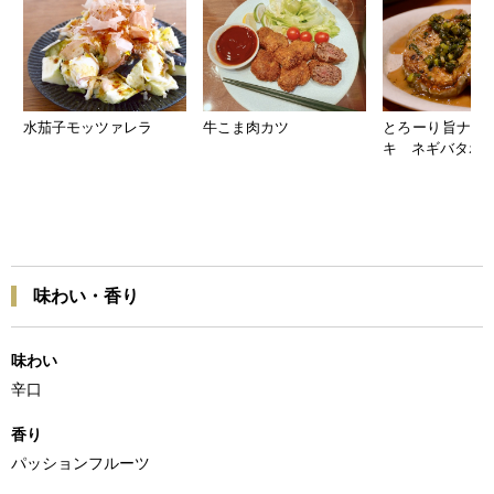
水茄子モッツァレラ
牛こま肉カツ
とろーり旨ナス
キ ネギバタポ
味わい・香り
味わい
辛口
香り
パッションフルーツ