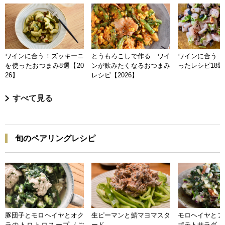
ワインに合う！ズッキーニ
とうもろこしで作る ワイ
ワインに合う 
を使ったおつまみ8選【20
ンが飲みたくなるおつまみ
ったレシピ18選【
26】
レシピ【2026】
すべて見る
旬のペアリングレシピ
豚団子とモロヘイヤとオク
生ピーマンと鯖マヨマスタ
モロヘイヤとア
ラのトロトロスープ（ご
ード
ポテトサラダ