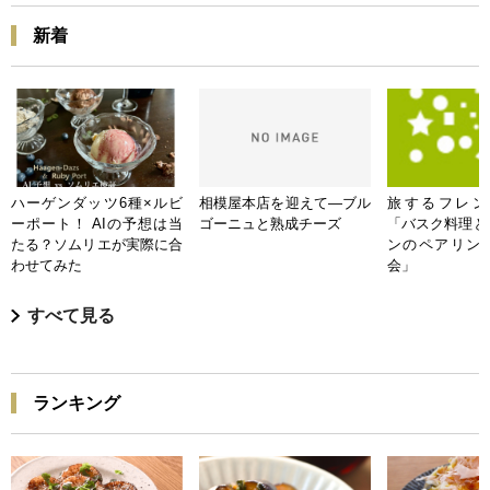
新着
ハーゲンダッツ6種×ルビ
相模屋本店を迎えて―ブル
旅するフレンチB
ーポート！ AIの予想は当
ゴーニュと熟成チーズ
「バスク料理と
たる？ソムリエが実際に合
ンのペアリン
わせてみた
会」
すべて見る
ランキング