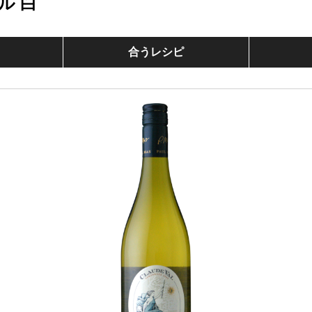
ル 白
合うレシピ