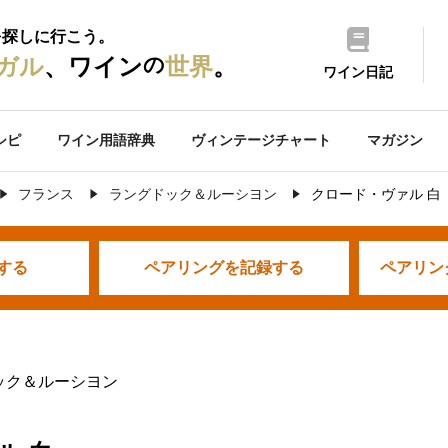
を探しに行こう。
の
ガル
、ワイン
世界
。
ワイン日記
シピ
ワイン用語辞典
ヴィンテージチャート
マガジン
フランス
ラングドック＆ルーシヨン
クロード・ヴァル 白
する
ペアリングを
記録する
ペアリン
ック＆ルーシヨン