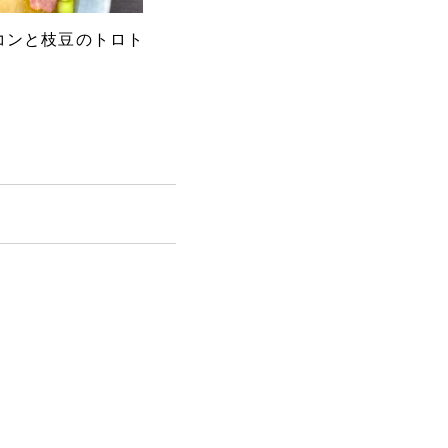
コンと枝豆のトロト
とろーり旨ナスのステーキ ネ
アボ
ギバタポンソース