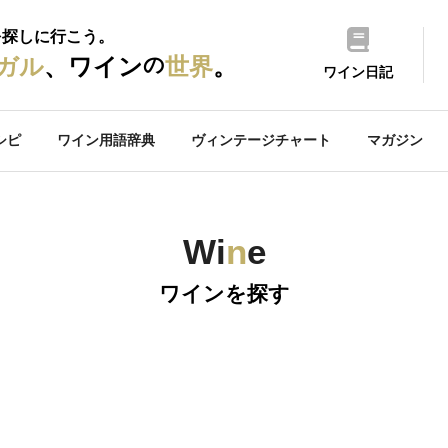
を探しに行こう。
の
ガル
、ワイン
世界
。
ワイン日記
シピ
ワイン用語辞典
ヴィンテージチャート
マガジン
Wi
n
e
ワインを探す