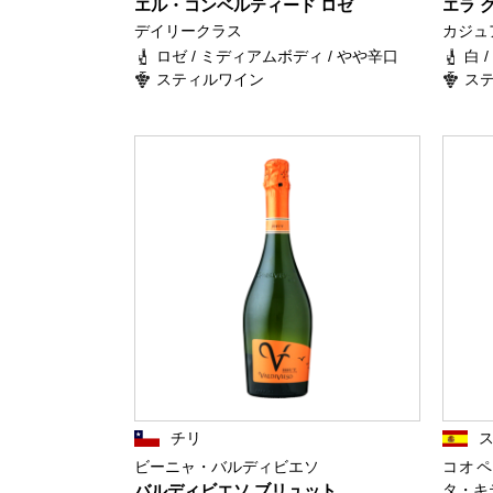
エル・コンベルティード ロゼ
エラ 
デイリークラス
カジュ
ロゼ / ミディアムボディ / やや辛口
白 
スティルワイン
ス
チリ
ビーニャ・バルディビエソ
コオペ
バルディビエソ ブリュット
タ・キ