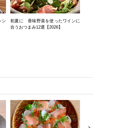
レシ
初夏に 香味野菜を使ったワインに
そら豆を使ったワイン
合うおつまみ12選【2026】
11選【2026】