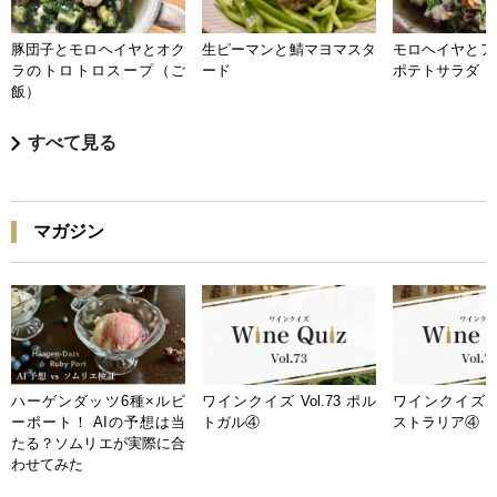
豚団子とモロヘイヤとオク
生ピーマンと鯖マヨマスタ
モロヘイヤとア
ラのトロトロスープ（ご
ード
ポテトサラダ
飯）
すべて見る
マガジン
ハーゲンダッツ6種×ルビ
ワインクイズ Vol.73 ポル
ワインクイズ Vo
ーポート！ AIの予想は当
トガル④
ストラリア④
たる？ソムリエが実際に合
わせてみた