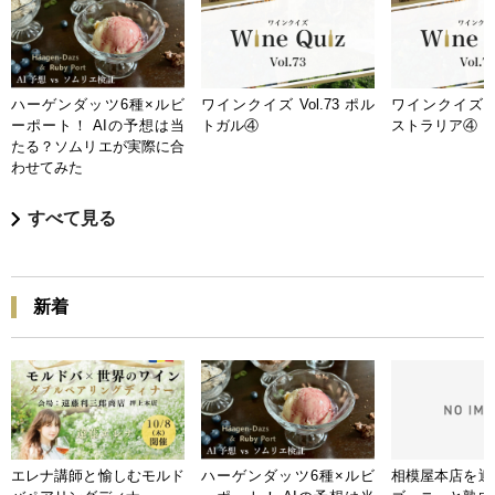
ハーゲンダッツ6種×ルビ
ワインクイズ Vol.73 ポル
ワインクイズ Vo
ーポート！ AIの予想は当
トガル④
ストラリア④
たる？ソムリエが実際に合
わせてみた
すべて見る
新着
エレナ講師と愉しむモルド
ハーゲンダッツ6種×ルビ
相模屋本店を迎