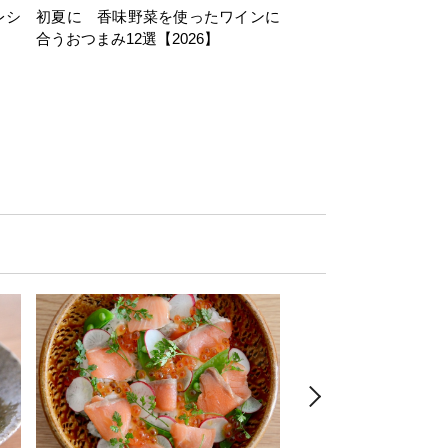
レシ
初夏に 香味野菜を使ったワインに
そら豆を使ったワイン
合うおつまみ12選【2026】
11選【2026】