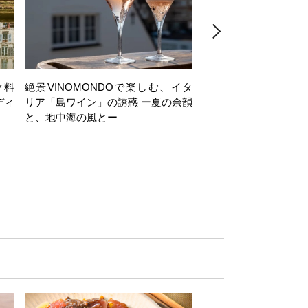
ク料
絶景VINOMONDOで楽しむ、イタ
【日帰り】岩井穂純講
ディ
リア「島ワイン」の誘惑 ー夏の余韻
ヶ岳西麓・注目ワイナ
と、地中海の風とー