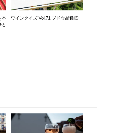
を本
ワインクイズ Vol.71 ブドウ品種③
レモンサワー好きな
ひと
い。「塩せんべい×辛
！
グ」のはじける果実味
お気軽ペアリング】