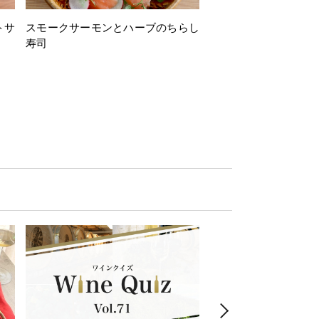
トサ
スモークサーモンとハーブのちらし
とうもろこしと枝豆の
寿司
ミン風味