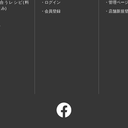
合うレシピ(料
ログイン
管理ペー
み)
会員登録
店舗新規
ー