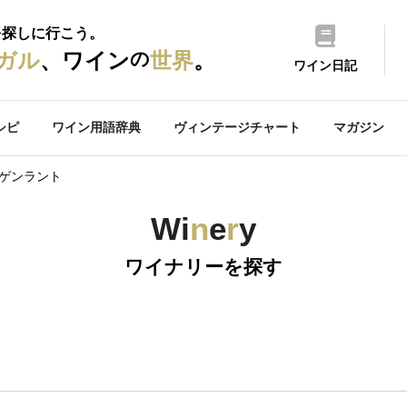
を探しに行こう。
の
ガル
、ワイン
世界
。
ワイン日記
シピ
ワイン用語辞典
ヴィンテージチャート
マガジン
ルゲンラント
Wi
n
e
r
y
ワイナリーを探す