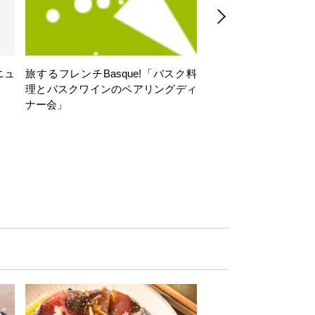
ニュ
旅するフレンチBasque!「バスク料
旅するフレンチBasq
理とバスクワインのペアリングディ
理とバスクワインのペ
ナー会」
ナー会」