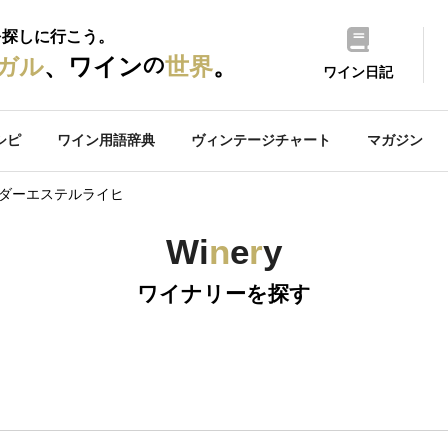
を探しに行こう。
の
ガル
、ワイン
世界
。
ワイン日記
シピ
ワイン用語辞典
ヴィンテージチャート
マガジン
ーダーエステルライヒ
Wi
n
e
r
y
ワイナリーを探す