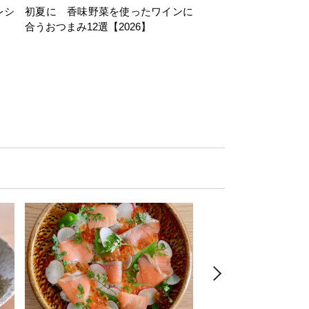
レシ
初夏に 香味野菜を使ったワインに
そら豆を使ったワイン
合うおつまみ12選【2026】
11選【2026】