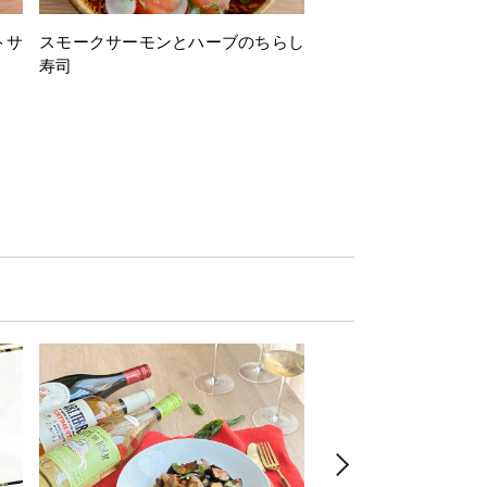
トサ
スモークサーモンとハーブのちらし
とうもろこしと枝豆の
寿司
ミン風味