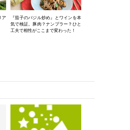
リア
『茄子のバジル炒め』とワインを本
ワインクイズ Vol.71
気で検証。豚肉？ナンプラー？ひと
工夫で相性がここまで変わった！