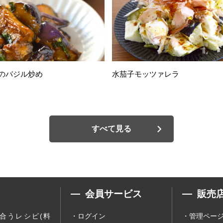
のバジル炒め
水茄子モッツァレラ
すべて見る
会員サービス
販売
合うレシピ(料
ログイン
管理ペー