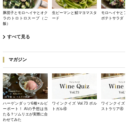
豚団子とモロヘイヤとオク
生ピーマンと鯖マヨマスタ
モロヘイヤとア
ラのトロトロスープ（ご
ード
ポテトサラダ
飯）
すべて見る
マガジン
ハーゲンダッツ6種×ルビ
ワインクイズ Vol.73 ポル
ワインクイズ Vo
ーポート！ AIの予想は当
トガル④
ストラリア④
たる？ソムリエが実際に合
わせてみた