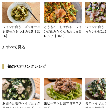
ワインに合う！ズッキーニ
とうもろこしで作る ワイ
ワインに合う 
を使ったおつまみ8選【20
ンが飲みたくなるおつまみ
ったレシピ18選【
26】
レシピ【2026】
すべて見る
旬のペアリングレシピ
豚団子とモロヘイヤとオク
生ピーマンと鯖マヨマスタ
モロヘイヤとア
ラのトロトロスープ（ご
ード
ポテトサラダ