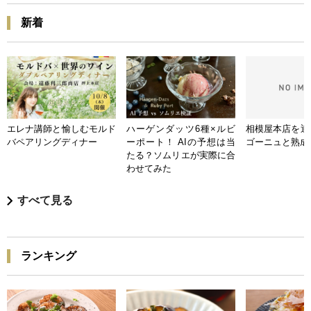
新着
エレナ講師と愉しむモルド
ハーゲンダッツ6種×ルビ
相模屋本店を迎
バペアリングディナー
ーポート！ AIの予想は当
ゴーニュと熟成
たる？ソムリエが実際に合
わせてみた
すべて見る
ランキング