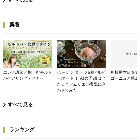
新着
エレナ講師と愉しむモルド
ハーゲンダッツ6種×ルビ
相模屋本店を迎
バペアリングディナー
ーポート！ AIの予想は当
ゴーニュと熟成
たる？ソムリエが実際に合
わせてみた
すべて見る
ランキング