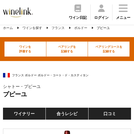
ワイン日記
ログイン
メニュー
ホーム
ワインを探す
フランス
ボルドー
プピーユ
ワインを
ペアリングを
ペアリングコースを
評価する
記録する
記録する
フランス ボルドー ボルドー・コート・ド・カスティヨン
シャトー・プピーユ
プピーユ
ワイナリー
合うレシピ
口コミ