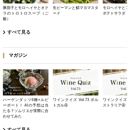
豚団子とモロヘイヤとオク
生ピーマンと鯖マヨマスタ
モロヘイヤとア
ラのトロトロスープ（ご
ード
ポテトサラダ
飯）
すべて見る
マガジン
ハーゲンダッツ6種×ルビ
ワインクイズ Vol.73 ポル
ワインクイズ Vo
ーポート！ AIの予想は当
トガル④
ストラリア④
たる？ソムリエが実際に合
わせてみた
すべて見る