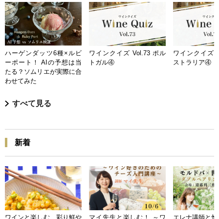
ハーゲンダッツ6種×ルビ
ワインクイズ Vol.73 ポル
ワインクイズ Vo
ーポート！ AIの予想は当
トガル④
ストラリア④
たる？ソムリエが実際に合
わせてみた
すべて見る
新着
ワインと楽しむ 彩り鮮や
マイ先生と楽しむ！ ～ワ
エレナ講師と愉