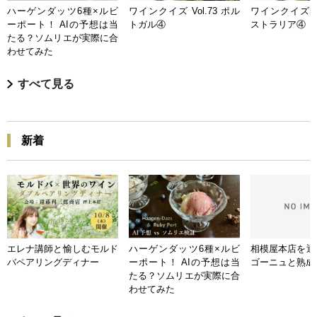
ハーゲンダッツ6種×ルビ
ワインクイズ Vol.73 ポル
ワインクイズ Vo
ーポート！ AIの予想は当
トガル④
ストラリア④
たる？ソムリエが実際に合
わせてみた
すべて見る
新着
エレナ講師と愉しむモルド
ハーゲンダッツ6種×ルビ
相模屋本店を迎
バペアリングディナー
ーポート！ AIの予想は当
ゴーニュと熟成
たる？ソムリエが実際に合
わせてみた