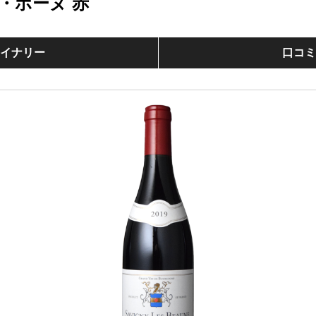
・ボーヌ 赤
イナリー
口コ