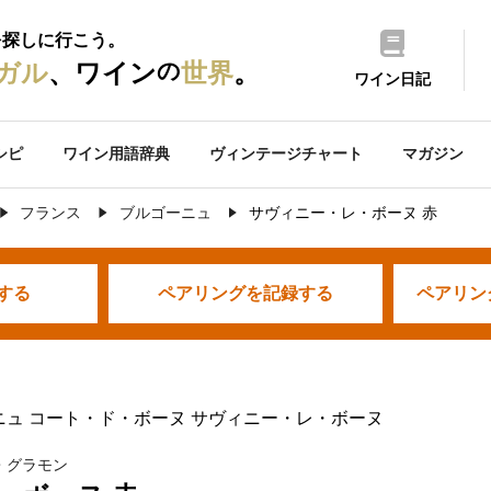
を探しに行こう。
の
ガル
、ワイン
世界
。
ワイン日記
シピ
ワイン用語辞典
ヴィンテージチャート
マガジン
フランス
ブルゴーニュ
サヴィニー・レ・ボーヌ 赤
する
ペアリングを
記録する
ペアリン
ニュ コート・ド・ボーヌ サヴィニー・レ・ボーヌ
・グラモン