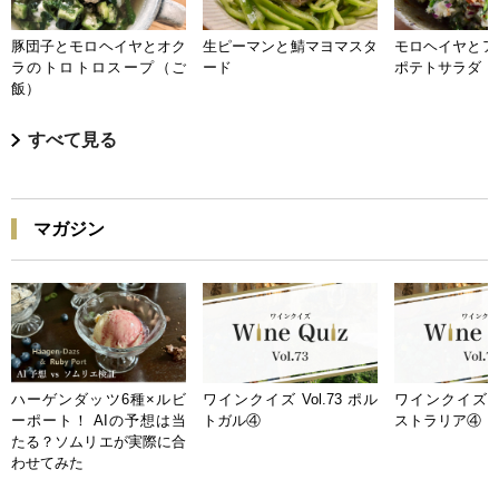
豚団子とモロヘイヤとオク
生ピーマンと鯖マヨマスタ
モロヘイヤとア
ラのトロトロスープ（ご
ード
ポテトサラダ
飯）
すべて見る
マガジン
ハーゲンダッツ6種×ルビ
ワインクイズ Vol.73 ポル
ワインクイズ Vo
ーポート！ AIの予想は当
トガル④
ストラリア④
たる？ソムリエが実際に合
わせてみた