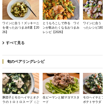
ワインに合う！ズッキーニ
とうもろこしで作る ワイ
ワインに合う 
を使ったおつまみ8選【20
ンが飲みたくなるおつまみ
ったレシピ18選【
26】
レシピ【2026】
すべて見る
旬のペアリングレシピ
豚団子とモロヘイヤとオク
生ピーマンと鯖マヨマスタ
モロヘイヤとア
ラのトロトロスープ（ご
ード
ポテトサラダ