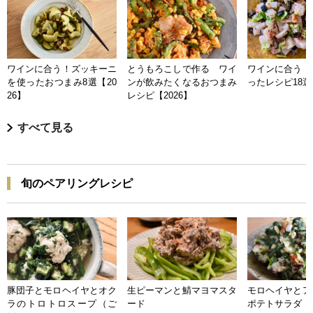
ワインに合う！ズッキーニ
とうもろこしで作る ワイ
ワインに合う 
を使ったおつまみ8選【20
ンが飲みたくなるおつまみ
ったレシピ18選【
26】
レシピ【2026】
すべて見る
旬のペアリングレシピ
豚団子とモロヘイヤとオク
生ピーマンと鯖マヨマスタ
モロヘイヤとア
ラのトロトロスープ（ご
ード
ポテトサラダ