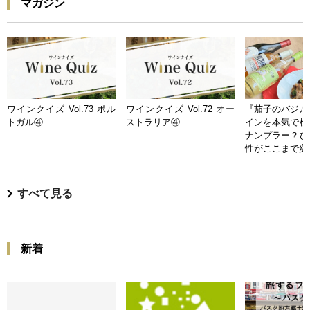
マガジン
ワインクイズ Vol.73 ポル
ワインクイズ Vol.72 オー
『茄子のバジル
トガル④
ストラリア④
インを本気で検
ナンプラー？ひ
性がここまで変
すべて見る
新着