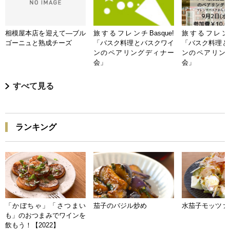
相模屋本店を迎えて―ブル
旅するフレンチBasque!
旅するフレンチB
ゴーニュと熟成チーズ
「バスク料理とバスクワイ
「バスク料理と
ンのペアリングディナー
ンのペアリン
会」
会」
すべて見る
ランキング
「かぼちゃ」「さつまい
茄子のバジル炒め
水茄子モッツァ
も」のおつまみでワインを
飲もう！【2022】