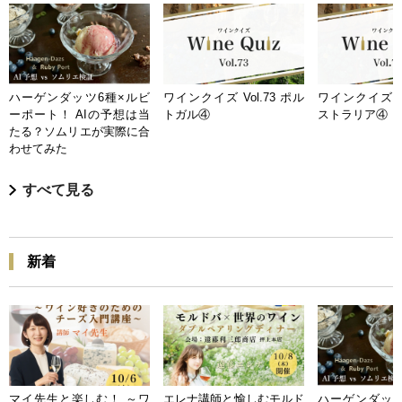
ハーゲンダッツ6種×ルビ
ワインクイズ Vol.73 ポル
ワインクイズ Vo
ーポート！ AIの予想は当
トガル④
ストラリア④
たる？ソムリエが実際に合
わせてみた
すべて見る
新着
マイ先生と楽しむ！ ～ワ
エレナ講師と愉しむモルド
ハーゲンダッツ