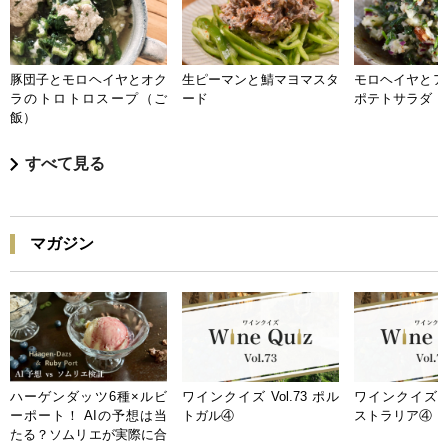
豚団子とモロヘイヤとオク
生ピーマンと鯖マヨマスタ
モロヘイヤとア
ラのトロトロスープ（ご
ード
ポテトサラダ
飯）
すべて見る
マガジン
ハーゲンダッツ6種×ルビ
ワインクイズ Vol.73 ポル
ワインクイズ Vo
ーポート！ AIの予想は当
トガル④
ストラリア④
たる？ソムリエが実際に合