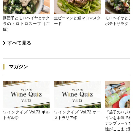
豚団子とモロヘイヤとオク
生ピーマンと鯖マヨマスタ
モロヘイヤとア
ラのトロトロスープ（ご
ード
ポテトサラダ
飯）
すべて見る
マガジン
ワインクイズ Vol.73 ポル
ワインクイズ Vol.72 オー
『茄子のバジル
トガル④
ストラリア④
インを本気で検
ナンプラー？ひ
性がここまで変