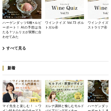
ハーゲンダッツ6種×ルビ
ワインクイズ Vol.73 ポル
ワインクイズ Vo
ーポート！ AIの予想は当
トガル④
ストラリア④
たる？ソムリエが実際に合
わせてみた
すべて見る
新着
マイ先生と楽しむ！ ～ワ
エレナ講師と愉しむモルド
ハーゲンダッツ
イン好きのためのチーズ入
バペアリングディナー
ーポート！ A