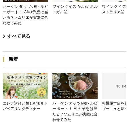
ハーゲンダッツ6種×ルビ
ワインクイズ Vol.73 ポル
ワインクイズ Vo
ーポート！ AIの予想は当
トガル④
ストラリア④
たる？ソムリエが実際に合
わせてみた
すべて見る
新着
エレナ講師と愉しむモルド
ハーゲンダッツ6種×ルビ
相模屋本店を迎
バペアリングディナー
ーポート！ AIの予想は当
ゴーニュと熟成
たる？ソムリエが実際に合
わせてみた