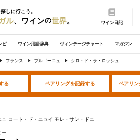
を探しに行こう。
の
ガル
、ワイン
世界
。
ワイン日記
シピ
ワイン用語辞典
ヴィンテージチャート
マガジン
フランス
ブルゴーニュ
クロ・ド・ラ・ロッシュ
する
ペアリングを
記録する
ペアリン
ニュ コート・ド・ニュイ モレ・サン・ドニ
ミー