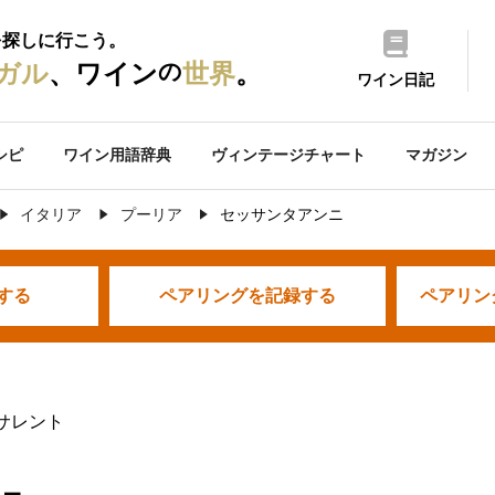
を探しに行こう。
の
ガル
、ワイン
世界
。
ワイン日記
シピ
ワイン用語辞典
ヴィンテージチャート
マガジン
イタリア
プーリア
セッサンタアンニ
する
ペアリングを
記録する
ペアリン
 サレント