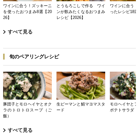
ワインに合う！ズッキーニ
とうもろこしで作る ワイ
ワインに合う 
を使ったおつまみ8選【20
ンが飲みたくなるおつまみ
ったレシピ18選【
26】
レシピ【2026】
すべて見る
旬のペアリングレシピ
豚団子とモロヘイヤとオク
生ピーマンと鯖マヨマスタ
モロヘイヤとア
ラのトロトロスープ（ご
ード
ポテトサラダ
飯）
すべて見る