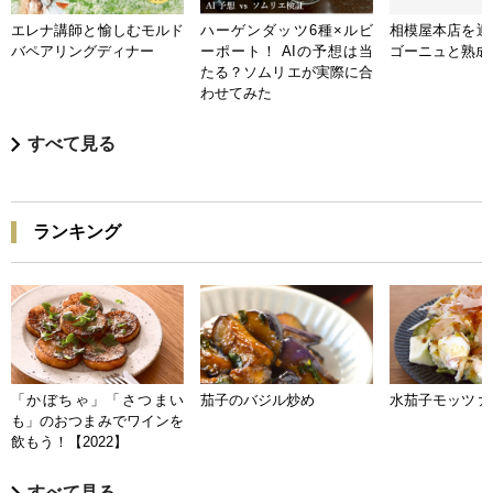
エレナ講師と愉しむモルド
ハーゲンダッツ6種×ルビ
相模屋本店を迎
バペアリングディナー
ーポート！ AIの予想は当
ゴーニュと熟成
たる？ソムリエが実際に合
わせてみた
すべて見る
ランキング
「かぼちゃ」「さつまい
茄子のバジル炒め
水茄子モッツァ
も」のおつまみでワインを
飲もう！【2022】
すべて見る