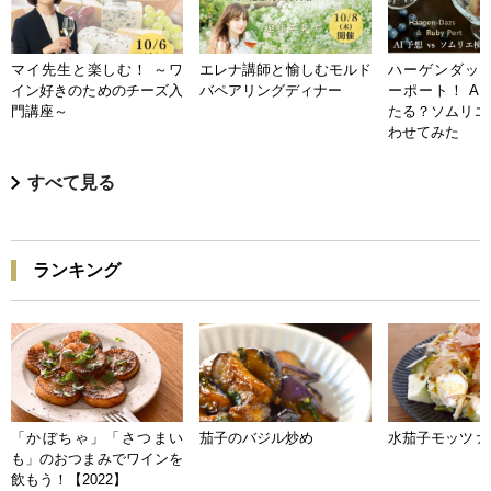
マイ先生と楽しむ！ ～ワ
エレナ講師と愉しむモルド
ハーゲンダッツ
イン好きのためのチーズ入
バペアリングディナー
ーポート！ A
門講座～
たる？ソムリエ
わせてみた
すべて見る
ランキング
「かぼちゃ」「さつまい
茄子のバジル炒め
水茄子モッツァ
も」のおつまみでワインを
飲もう！【2022】