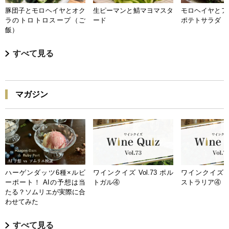
豚団子とモロヘイヤとオク
生ピーマンと鯖マヨマスタ
モロヘイヤとア
ラのトロトロスープ（ご
ード
ポテトサラダ
飯）
すべて見る
マガジン
ハーゲンダッツ6種×ルビ
ワインクイズ Vol.73 ポル
ワインクイズ Vo
ーポート！ AIの予想は当
トガル④
ストラリア④
たる？ソムリエが実際に合
わせてみた
すべて見る