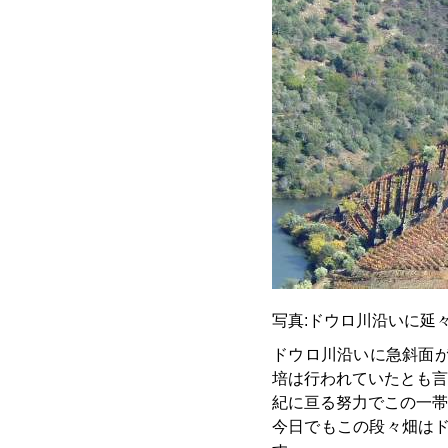
写真:ドウロ川沿いに延
ドウロ川沿いに急斜面が
培は行われていたとも言
紀に亘る努力でこの一帯
今日でもこの段々畑はド