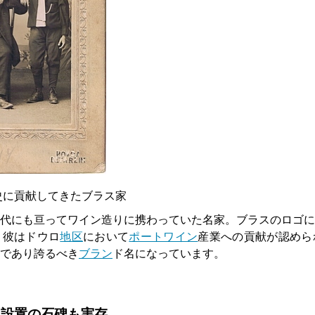
史に貢献してきたブラス家
代にも亘ってワイン造りに携わっていた名家。ブラスのロゴに
。彼はドウロ
地区
において
ポートワイン
産業への貢献が認めら
であり誇るべき
ブラン
ド名になっています。
年設置の石碑も実存