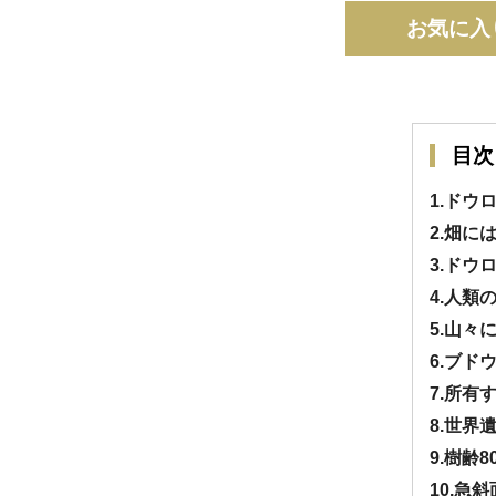
お気に入
目次
1.ドウ
2.畑に
3.ド
4.人
5.山々
6.ブ
7.所有
8.世
9.樹齢
10.急