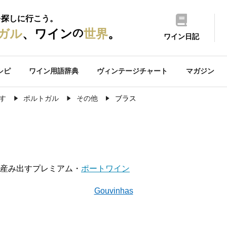
を探しに行こう。
の
ガル
、ワイン
世界
。
ワイン日記
シピ
ワイン用語辞典
ヴィンテージチャート
マガジン
す
ポルトガル
その他
ブラス
産み出すプレミアム・
ポートワイン
Gouvinhas