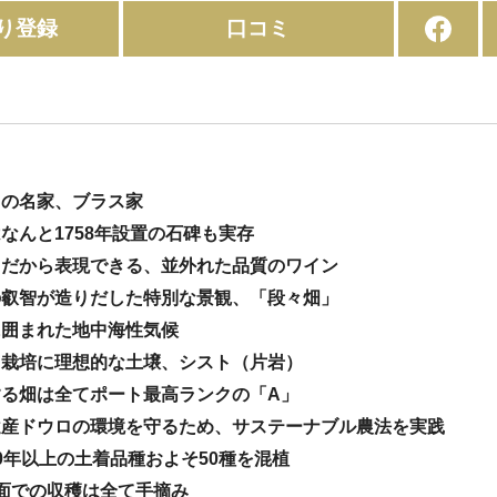
り登録
口コミ
ロの名家、ブラス家
はなんと1758年設置の石碑も実存
ウロだから表現できる、並外れた品質のワイン
類の叡智が造りだした特別な景観、「段々畑」
に囲まれた地中海性気候
ドウ栽培に理想的な土壌、シスト（片岩）
する畑は全てポート最高ランクの「A」
界遺産ドウロの環境を守るため、サステーナブル農法を実践
80年以上の土着品種およそ50種を混植
斜面での収穫は全て手摘み