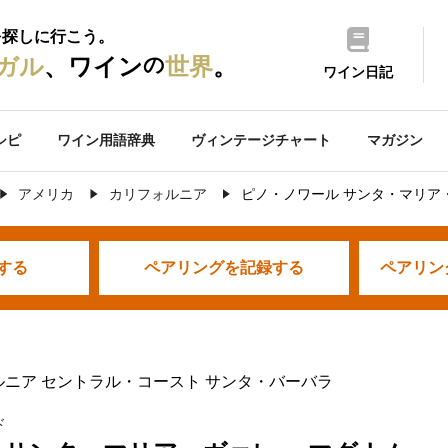
を探しに行こう。
の
ガル
、ワイン
世界
。
ワイン日記
シピ
ワイン用語辞典
ヴィンテージチャート
マガジン
アメリカ
カリフォルニア
ピノ・ノワール サンタ・マリア
する
ペアリングを
記録する
ペアリン
ルニア セントラル・コースト サンタ・バーバラ
ド