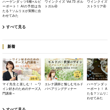
ハーゲンダッツ6種×ルビ
ワインクイズ Vol.73 ポル
ワインクイズ Vo
ーポート！ AIの予想は当
トガル④
ストラリア④
たる？ソムリエが実際に合
わせてみた
すべて見る
新着
マイ先生と楽しむ！ ～ワ
エレナ講師と愉しむモルド
ハーゲンダッツ
イン好きのためのチーズ入
バペアリングディナー
ーポート！ A
門講座～
たる？ソムリエ
わせてみた
すべて見る