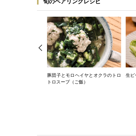
旬のペアリングレシピ
豚団子とモロヘイヤとオクラのトロ
生ピ
トロスープ（ご飯）