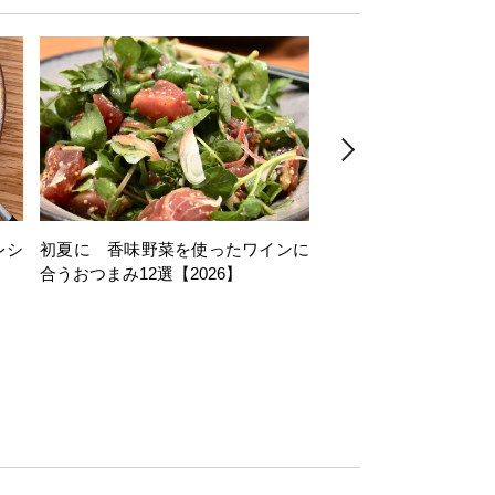
レシ
初夏に 香味野菜を使ったワインに
そら豆を使ったワイン
合うおつまみ12選【2026】
11選【2026】