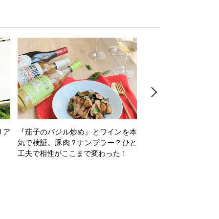
リア
『茄子のバジル炒め』とワインを本
ワインクイズ Vol.71
気で検証。豚肉？ナンプラー？ひと
工夫で相性がここまで変わった！