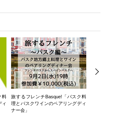
ク料
旅するフレンチBasque!「バスク料
絶景VINOMONDO
ディ
理とバスクワインのペアリングディ
リア「島ワイン」の誘
ナー会」
と、地中海の風とー