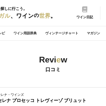
を探しに行こう。
の
ガル
、ワイン
世界
。
ワイン日記
シピ
ワイン用語辞典
ヴィンテージチャート
マガジン
Revi
e
w
口コミ
セレナ・ワインズ
セレナ プロセッコ トレヴィーゾ ブリュット