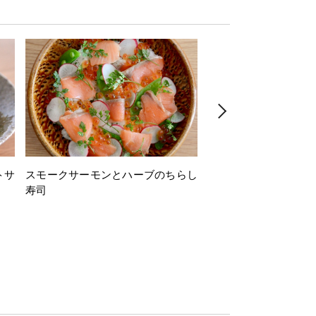
トサ
スモークサーモンとハーブのちらし
とうもろこしと枝豆の
寿司
ミン風味