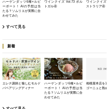
ハーゲンダッツ6種×ルビ
ワインクイズ Vol.73 ポル
ワインクイズ Vo
ーポート！ AIの予想は当
トガル④
ストラリア④
たる？ソムリエが実際に合
わせてみた
すべて見る
新着
エレナ講師と愉しむモルド
ハーゲンダッツ6種×ルビ
相模屋本店を迎
バペアリングディナー
ーポート！ AIの予想は当
ゴーニュと熟成
たる？ソムリエが実際に合
わせてみた
すべて見る