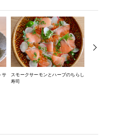
トサ
スモークサーモンとハーブのちらし
とうもろこしと枝豆の
寿司
ミン風味