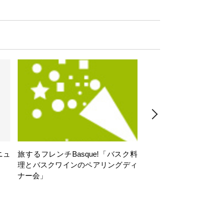
ニュ
旅するフレンチBasque!「バスク料
旅するフレンチBasq
理とバスクワインのペアリングディ
理とバスクワインのペ
ナー会」
ナー会」