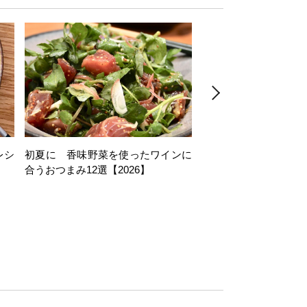
レシ
初夏に 香味野菜を使ったワインに
そら豆を使ったワイン
合うおつまみ12選【2026】
11選【2026】