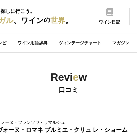
を探しに行こう。
の
ガル
、ワイン
世界
。
ワイン日記
シピ
ワイン用語辞典
ヴィンテージチャート
マガジン
Revi
e
w
口コミ
ドメーヌ・フランソワ・ラマルシュ
ヴォーヌ・ロマネ プルミエ・クリュ レ・ショーム