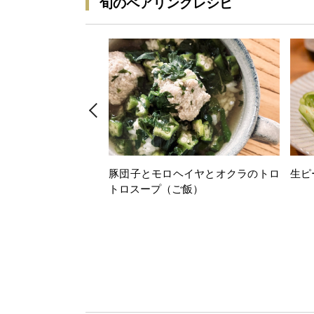
旬のペアリングレシピ
豚団子とモロヘイヤとオクラのトロ
生ピ
トロスープ（ご飯）