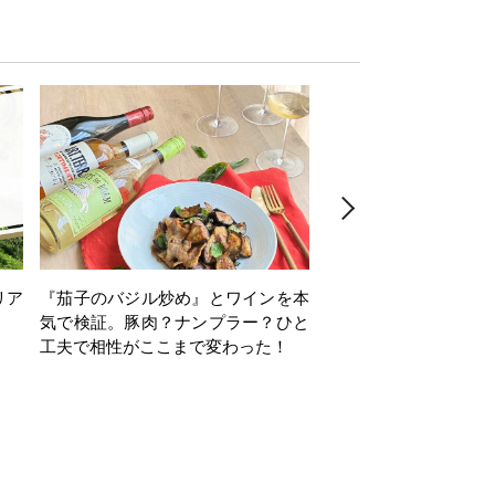
リア
『茄子のバジル炒め』とワインを本
ワインクイズ Vol.71
気で検証。豚肉？ナンプラー？ひと
工夫で相性がここまで変わった！