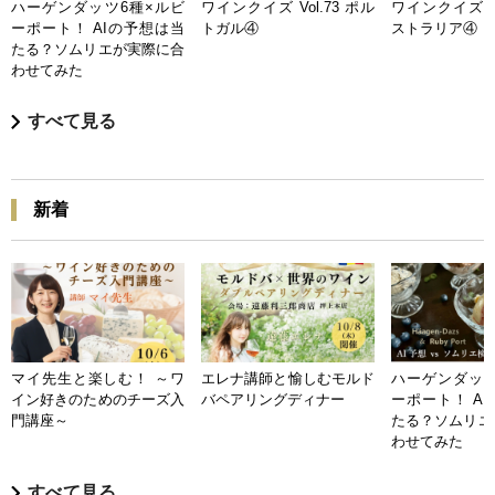
ハーゲンダッツ6種×ルビ
ワインクイズ Vol.73 ポル
ワインクイズ Vo
ーポート！ AIの予想は当
トガル④
ストラリア④
たる？ソムリエが実際に合
わせてみた
すべて見る
新着
マイ先生と楽しむ！ ～ワ
エレナ講師と愉しむモルド
ハーゲンダッツ
イン好きのためのチーズ入
バペアリングディナー
ーポート！ A
門講座～
たる？ソムリエ
わせてみた
すべて見る