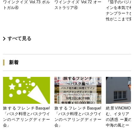
ワインクイズ Vol.73 ポル
ワインクイズ Vol.72 オー
『茄子のバジル
トガル④
ストラリア④
インを本気で検
ナンプラー？ひ
性がここまで変
すべて見る
新着
旅するフレンチBasque!
旅するフレンチBasque!
絶景VINOMO
「バスク料理とバスクワイ
「バスク料理とバスクワイ
む、イタリア「
ンのペアリングディナー
ンのペアリングディナー
の誘惑 ー夏の
会」
会」
中海の風とー