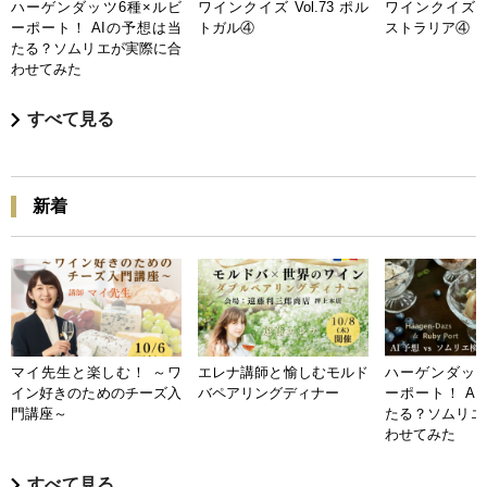
ハーゲンダッツ6種×ルビ
ワインクイズ Vol.73 ポル
ワインクイズ Vo
ーポート！ AIの予想は当
トガル④
ストラリア④
たる？ソムリエが実際に合
わせてみた
すべて見る
新着
マイ先生と楽しむ！ ～ワ
エレナ講師と愉しむモルド
ハーゲンダッツ
イン好きのためのチーズ入
バペアリングディナー
ーポート！ A
門講座～
たる？ソムリエ
わせてみた
すべて見る