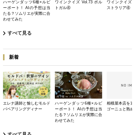
ハーゲンダッツ6種×ルビ
ワインクイズ Vol.73 ポル
ワインクイズ Vo
ーポート！ AIの予想は当
トガル④
ストラリア④
たる？ソムリエが実際に合
わせてみた
すべて見る
新着
エレナ講師と愉しむモルド
ハーゲンダッツ6種×ルビ
相模屋本店を迎
バペアリングディナー
ーポート！ AIの予想は当
ゴーニュと熟成
たる？ソムリエが実際に合
わせてみた
すべて見る