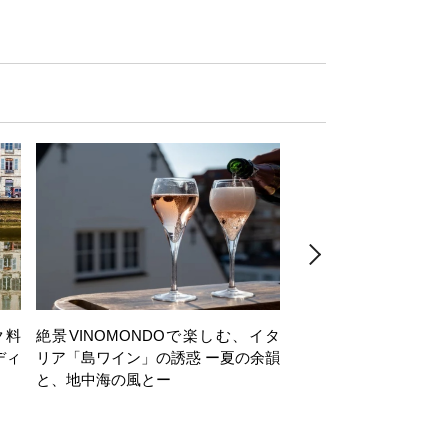
ク料
絶景VINOMONDOで楽しむ、イタ
【日帰り】岩井穂純講
ディ
リア「島ワイン」の誘惑 ー夏の余韻
ヶ岳西麓・注目ワイナ
と、地中海の風とー