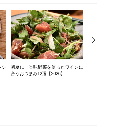
レシ
初夏に 香味野菜を使ったワインに
そら豆を使ったワイン
合うおつまみ12選【2026】
11選【2026】