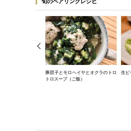
旬のペアリングレシピ
豚団子とモロヘイヤとオクラのトロ
生ピ
トロスープ（ご飯）