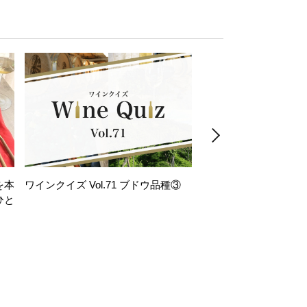
を本
ワインクイズ Vol.71 ブドウ品種③
レモンサワー好きな
ひと
い。「塩せんべい×辛
！
グ」のはじける果実味
お気軽ペアリング】