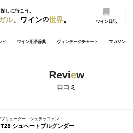
を探しに行こう。
の
ガル
、ワイン
世界
。
ワイン日記
シピ
ワイン用語辞典
ヴィンテージチャート
マガジン
Revi
e
w
口コミ
ゲブリューダー・シュテッフェン
ST28 シュペートブルグンダー