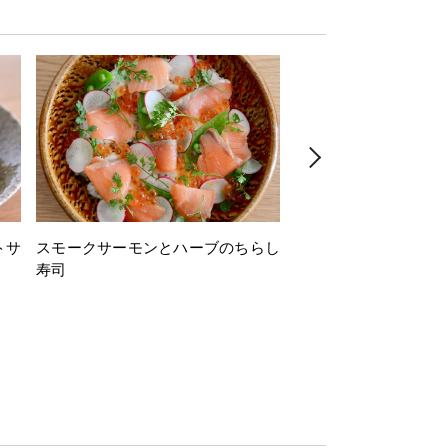
トサ
スモークサーモンとハーブのちらし
とうもろこしと枝豆の
寿司
ミン風味