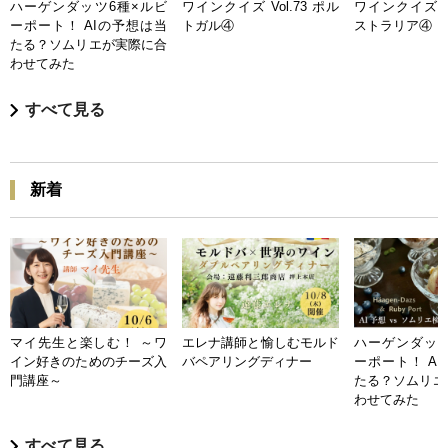
ハーゲンダッツ6種×ルビ
ワインクイズ Vol.73 ポル
ワインクイズ Vo
ーポート！ AIの予想は当
トガル④
ストラリア④
たる？ソムリエが実際に合
わせてみた
すべて見る
新着
マイ先生と楽しむ！ ～ワ
エレナ講師と愉しむモルド
ハーゲンダッツ
イン好きのためのチーズ入
バペアリングディナー
ーポート！ A
門講座～
たる？ソムリエ
わせてみた
すべて見る