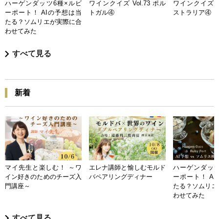
ハーゲンダッツ6種×ルビ
ワインクイズ Vol.73 ポル
ワインクイズ Vo
ーポート！ AIの予想は当
トガル④
ストラリア④
たる？ソムリエが実際に合
わせてみた
すべて見る
新着
マイ先生と楽しむ！ ～ワ
エレナ講師と愉しむモルド
ハーゲンダッツ
イン好きのためのチーズ入
バペアリングディナー
ーポート！ A
門講座～
たる？ソムリエ
わせてみた
すべて見る