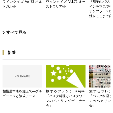
ワインクイズ Vol.73 ポル
ワインクイズ Vol.72 オー
『茄子のバジル
トガル④
ストラリア④
インを本気で検
ナンプラー？ひ
性がここまで変
すべて見る
新着
相模屋本店を迎えて―ブル
旅するフレンチBasque!
旅するフレンチB
ゴーニュと熟成チーズ
「バスク料理とバスクワイ
「バスク料理と
ンのペアリングディナー
ンのペアリン
会」
会」