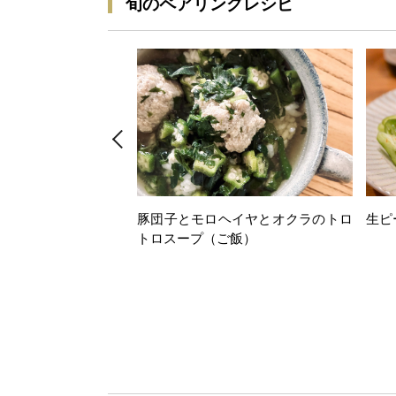
旬のペアリングレシピ
豚団子とモロヘイヤとオクラのトロ
生ピ
トロスープ（ご飯）