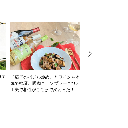
リア
『茄子のバジル炒め』とワインを本
ワインクイズ Vol.71
気で検証。豚肉？ナンプラー？ひと
工夫で相性がここまで変わった！