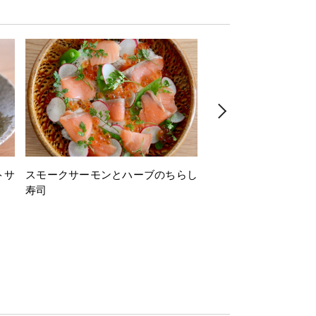
トサ
スモークサーモンとハーブのちらし
とうもろこしと枝豆の
寿司
ミン風味