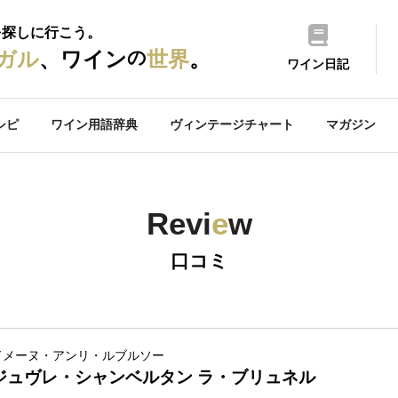
を探しに行こう。
の
ガル
、ワイン
世界
。
ワイン日記
シピ
ワイン用語辞典
ヴィンテージチャート
マガジン
Revi
e
w
口コミ
ドメーヌ・アンリ・ルブルソー
ジュヴレ・シャンベルタン ラ・ブリュネル