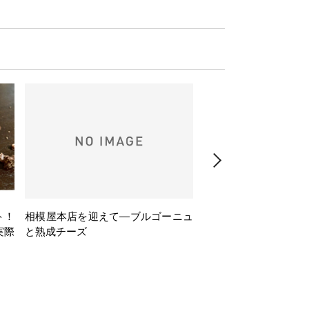
ト！
相模屋本店を迎えて―ブルゴーニュ
旅するフレンチBasq
実際
と熟成チーズ
理とバスクワインのペ
ナー会」