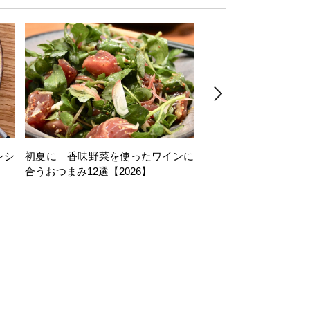
レシ
初夏に 香味野菜を使ったワインに
そら豆を使ったワイン
合うおつまみ12選【2026】
11選【2026】