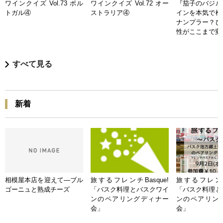
ワインクイズ Vol.73 ポル
ワインクイズ Vol.72 オー
『茄子のバジル
トガル④
ストラリア④
インを本気で検
ナンプラー？ひ
性がここまで変
すべて見る
新着
相模屋本店を迎えて―ブル
旅するフレンチBasque!
旅するフレンチB
ゴーニュと熟成チーズ
「バスク料理とバスクワイ
「バスク料理と
ンのペアリングディナー
ンのペアリン
会」
会」